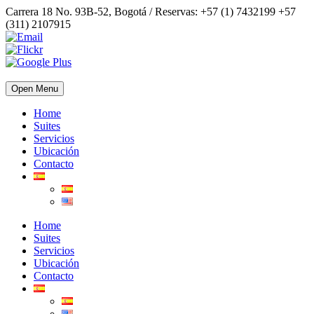
Carrera 18 No. 93B-52, Bogotá / Reservas: +57 (1) 7432199 +57
(311) 2107915
Open Menu
Home
Suites
Servicios
Ubicación
Contacto
Home
Suites
Servicios
Ubicación
Contacto