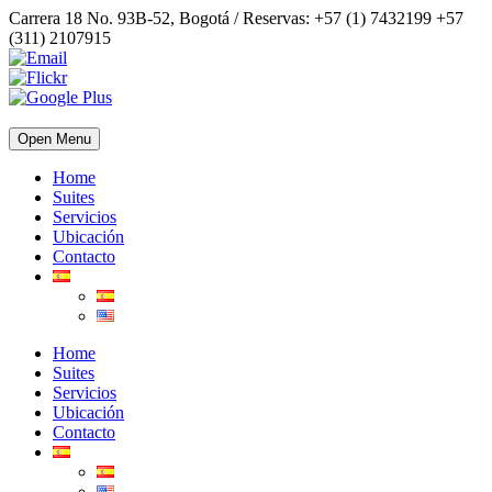
Carrera 18 No. 93B-52, Bogotá / Reservas: +57 (1) 7432199 +57
(311) 2107915
Open Menu
Home
Suites
Servicios
Ubicación
Contacto
Home
Suites
Servicios
Ubicación
Contacto